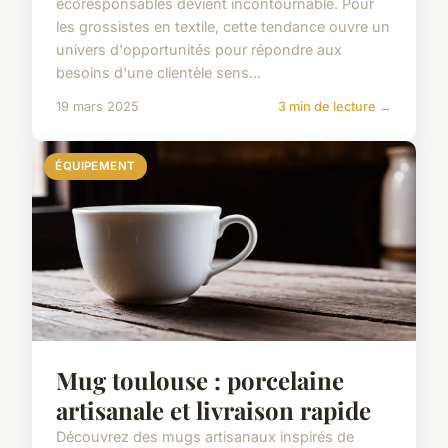
écoresponsables devient incontournable. Pour
les grossistes en textile, cette tendance ouvre un
univers d'opportunités pour répondre aux
besoins d'une clientèle sens...
19 mars 2025
3 min de lecture →
ÉQUIPEMENT
Mug toulouse : porcelaine
artisanale et livraison rapide
Découvrez des mugs artisanaux inspirés de