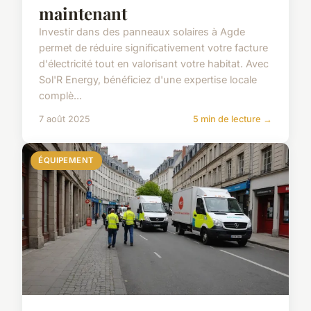
maintenant
Investir dans des panneaux solaires à Agde
permet de réduire significativement votre facture
d'électricité tout en valorisant votre habitat. Avec
Sol'R Energy, bénéficiez d'une expertise locale
complè...
7 août 2025
5 min de lecture →
ÉQUIPEMENT