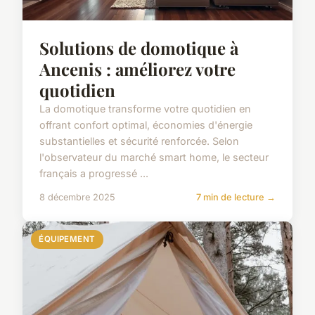
Solutions de domotique à
Ancenis : améliorez votre
quotidien
La domotique transforme votre quotidien en
offrant confort optimal, économies d'énergie
substantielles et sécurité renforcée. Selon
l'observateur du marché smart home, le secteur
français a progressé ...
8 décembre 2025
7 min de lecture →
ÉQUIPEMENT