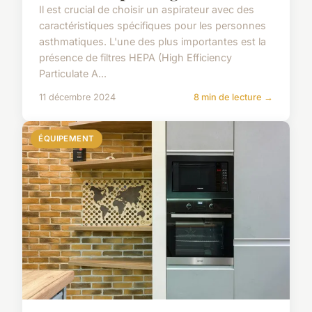
Il est crucial de choisir un aspirateur avec des
caractéristiques spécifiques pour les personnes
asthmatiques. L'une des plus importantes est la
présence de filtres HEPA (High Efficiency
Particulate A...
11 décembre 2024
8 min de lecture →
ÉQUIPEMENT