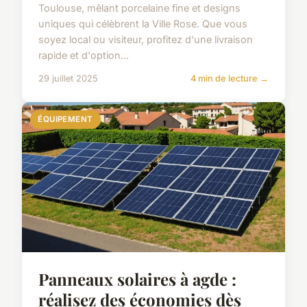
Toulouse, mêlant porcelaine fine et designs
uniques qui célèbrent la Ville Rose. Que vous
soyez local ou visiteur, profitez d'une livraison
rapide et d'option...
29 juillet 2025
4 min de lecture →
ÉQUIPEMENT
Panneaux solaires à agde :
réalisez des économies dès