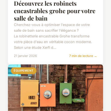
Découvrez les robinets
encastrables grohe pour votre
salle de bain
Cherchez-vous à optimiser l'espace de votre
salle de bain sans sacrifier l'élégance ?
La robinetterie encastrable Grohe transforme
votre pièce d'eau en véritable cocon moderne.
Selon une étude Xerfi d...
21 janvier 2026
7 min de lecture →
ÉQUIPEMENT