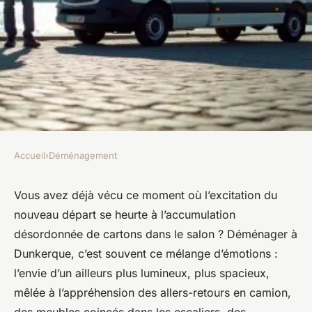
Accueil
›
Déménagement
DÉMÉNAGEMENT
Louez un utilitaire à
Vous avez déjà vécu ce moment où l’excitation du
nouveau départ se heurte à l’accumulation
Dunkerque pour votre
désordonnée de cartons dans le salon ? Déménager à
déménagement
Dunkerque, c’est souvent ce mélange d’émotions :
l’envie d’un ailleurs plus lumineux, plus spacieux,
Joëlle
•
27/06/2026 08:02
•
9 min de lecture
mêlée à l’appréhension des allers-retours en camion,