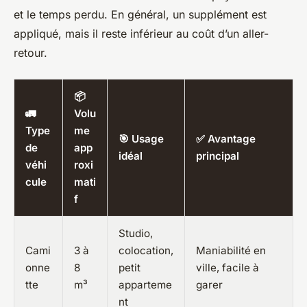
et le temps perdu. En général, un supplément est
appliqué, mais il reste inférieur au coût d’un aller-
retour.
📦
🚛
Volu
Type
me
🎯 Usage
✅ Avantage
de
app
idéal
principal
véhi
roxi
cule
mati
f
Studio,
Cami
3 à
colocation,
Maniabilité en
onne
8
petit
ville, facile à
tte
m³
apparteme
garer
nt