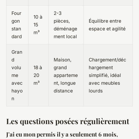
Four
2-3
10 à
gon
pièces,
Équilibre entre
15
stan
déménage
espace et agilité
m³
dard
ment local
Gran
d
Maison,
Chargement/déc
volu
18 à
grand
hargement
me
20
apparteme
simplifié, idéal
avec
m³
nt, longue
avec meubles
hayo
distance
lourds
n
Les questions posées régulièrement
J'ai eu mon permis il y a seulement 6 mois,